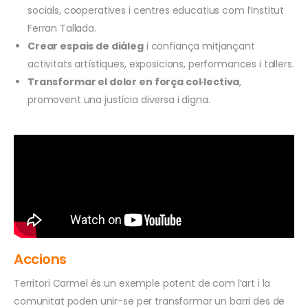
socials, cooperatives i centres educatius com l’Institut
Ferran Tallada.
Crear espais de diàleg
i confiança mitjançant
activitats artístiques, exposicions, performances i tallers.
Transformar el dolor en força col·lectiva
,
promovent una justícia diversa i digna.
Accions
Territori Carmel és un exemple potent de com l’art i la
comunitat poden unir-se per transformar un barri des de