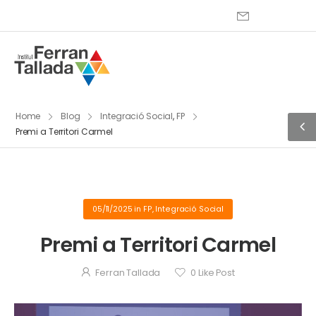
Home
Blog
Integració Social
,
FP
Premi a Territori Carmel
05/11/2025
in
FP
,
Integració Social
Premi a Territori Carmel
Ferran Tallada
0
Like Post