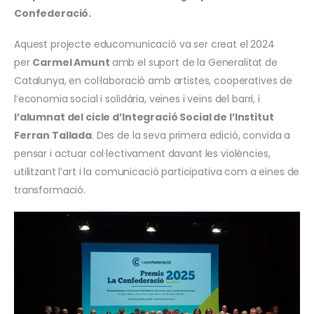
Confederació.
Aquest projecte educomunicació va ser creat el 2024
per
Carmel Amunt
amb el suport de la Generalitat de
Catalunya, en col·laboració amb artistes, cooperatives de
l’economia social i solidària, veïnes i veïns del barri, i
l’alumnat del cicle d’Integració Social de
l’Institut
Ferran Tallada
. Des de la seva primera edició, convida a
pensar i actuar col·lectivament davant les violències,
utilitzant l’art i la comunicació participativa com a eines de
transformació.