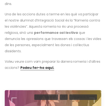
dins.
Una de les accions dutes a terme en les què va participar
el nostre alumnat d’Integració Social és la “Romeria contra
les violències”. Aquesta romeria no és una processó
religiosa, sinó una
performance col·lectiva
que
denuncia les opressions que travessen els cossos i les vides
de les persones, especialment les dones i col·lectius
dissidents.
Voleu veure com vam preparar la darrera romeria i d’altres
accions?
Podeu fer-ho aquí.
Cicle Superior
FP
Integració Social