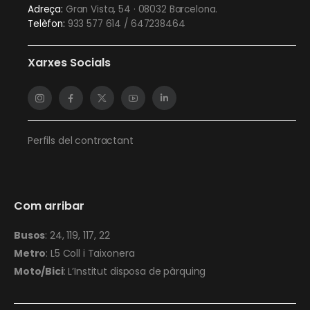
Adreça:
Gran Vista, 54 · 08032 Barcelona.
Telèfon:
933 577 614 / 647238464
Xarxes Socials
Perfils del contractant
Com arribar
Busos
: 24, 119, 117, 22
Metro
: L5 Coll i Taixonera
Moto/Bici
: L’Institut disposa de pàrquing