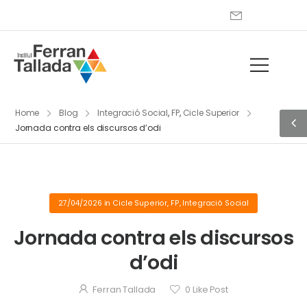
Home
Blog
Integració Social
,
FP
,
Cicle Superior
Jornada contra els discursos d’odi
27/04/2026
in
Cicle Superior
,
FP
,
Integració Social
Jornada contra els discursos
d’odi
Ferran Tallada
0
Like Post