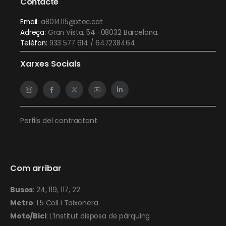
Contacte
Email:
a8014115@xtec.cat
Adreça:
Gran Vista, 54 · 08032 Barcelona.
Telèfon:
933 577 614 / 647238464
Xarxes Socials
Perfils del contractant
Com arribar
Busos
: 24, 119, 117, 22
Metro
: L5 Coll i Taixonera
Moto/Bici
: L’Institut disposa de pàrquing