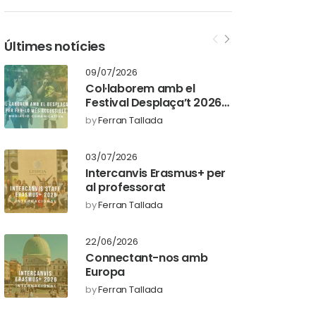
Últimes notícies
09/07/2026
Col·laborem amb el
Festival Desplaça’t 2026
per fer-lo més inclusiu
by
Ferran Tallada
03/07/2026
Intercanvis Erasmus+ per
al professorat
by
Ferran Tallada
22/06/2026
Connectant-nos amb
Europa
by
Ferran Tallada