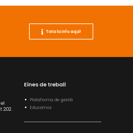
Tota la info aquí!
Eines de treball
Plataforma de gestió
el
Educamos
’t 2026
lusiu