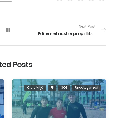
Next Post
Editem el nostre propi llibre!
ted Posts
Cicle Mitjà
FP
SOS
Uncategorized