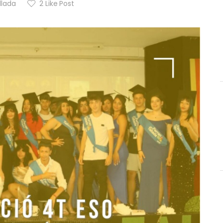
llada
2
Like Post