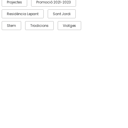
Projectes
Promoció 2021-2023
Residència Lepant
Sant Jordi
Stem
Tradicions
Viatges