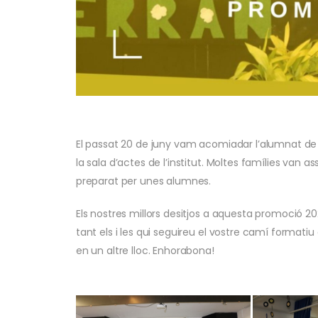
El passat 20 de juny vam acomiadar l’alumnat d
la sala d’actes de l’institut. Moltes famílies van a
preparat per unes alumnes.
Els nostres millors desitjos a aquesta promoció 2
tant els i les qui seguireu el vostre camí format
en un altre lloc. Enhorabona!