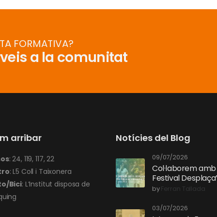
RTA FORMATIVA?
rveis a la comunitat
m arribar
Notícies del Blog
09/07/2026
sos
: 24, 119, 117, 22
Col·laborem amb 
tro
: L5 Coll i Taixonera
Festival Desplaça
o/Bici
: L’Institut disposa de
per fer-lo més inc
by
Ferran Tallada
quing
03/07/2026