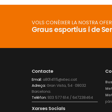
VOLS CONÈIXER LA NOSTRA OFE
Graus esportius i de Se
Contacte
Co
Email:
a8014115@xtec.cat
Bu
Adreça:
Gran Vista, 54 · 08032
Me
Barcelona.
Mot
Telèfon:
933 577 614 / 647238464
pàr
Xarxes Socials