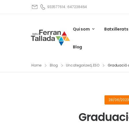
933577614 · 647238464
Qui som
Batxillerats
Blog
Home
Blog
Uncategorized
,
ESO
Graduació d
28/06/2023
Graduaci