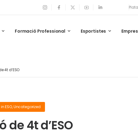
Plat
Formació Professional
Esportistes
Empre
e 4t d’ESO
in
ESO
,
Uncategorized
ó de 4t d’ESO