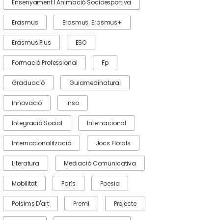
Ensenyament I Animació Socioesportiva
Erasmus
Erasmus. Erasmus+
Erasmus Plus
ESO
Formació Professional
Fp
Graduació
Guiamedinatural
Innovació
Inso
Integració Social
Internacional
Internacionalització
Jocs Florals
Literatura
Mediació Comunicativa
Mobilitat
París
Poesia
Polsims D'art
Premi
Projecte