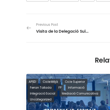
Previous Post
Visita de la Delegació Suïssa
Rela
APSD
Cicle Mitjà
Cicle Superior
Ferran Tallada
FP
Informació
Integració Social
Mediació Comunicativa
Uncategorized