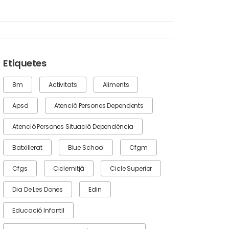
Etiquetes
8m
Activitats
Aliments
Apsd
Atenció Persones Dependents
Atenció Persones Situació Dependència
Batxillerat
Blue School
Cfgm
Cfgs
Ciclemitjà
Cicle Superior
Dia De Les Dones
Edin
Educació Infantil