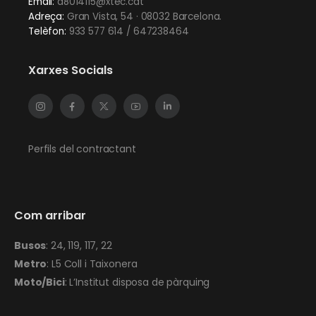
Email:
a8014115@xtec.cat
Adreça:
Gran Vista, 54 · 08032 Barcelona.
Telèfon:
933 577 614 / 647238464
Xarxes Socials
Perfils del contractant
Com arribar
Busos
: 24, 119, 117, 22
Metro
: L5 Coll i Taixonera
Moto/Bici
: L’Institut disposa de pàrquing