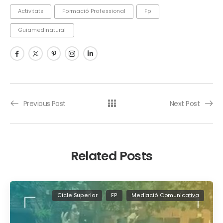
Activitats
Formació Professional
Fp
Guiamedinatural
Previous Post
Next Post
Related Posts
Cicle Superior
FP
Mediació Comunicativa