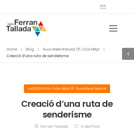
Home
Blog
Guia Medi Natural
,
FP
,
Cicle Mitjà
Creació d’una ruta de senderisme
24/05/2024
in
Cicle Mitjà
,
FP
,
Guia Medi Natural
Creació d’una ruta de
senderisme
Ferran Tallada
0
Like Post