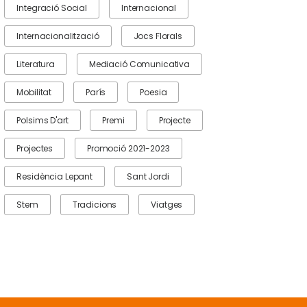
Integració Social
Internacional
Internacionalització
Jocs Florals
Literatura
Mediació Comunicativa
Mobilitat
París
Poesia
Polsims D'art
Premi
Projecte
Projectes
Promoció 2021-2023
Residència Lepant
Sant Jordi
Stem
Tradicions
Viatges