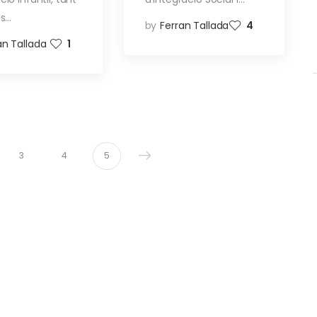
ps…
by
Ferran Tallada
4
an Tallada
1
3
4
5