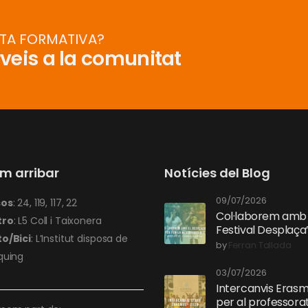
RTA FORMATIVA?
rveis a la comunitat
m arribar
Notícies del Blog
09/07/2026
sos
: 24, 119, 117, 22
Col·laborem amb 
tro
: L5 Coll i Taixonera
Festival Desplaça
o/Bici
: L’Institut disposa de
per fer-lo més inc
by
Ferran Tallada
quing
03/07/2026
Intercanvis Eras
per al professora