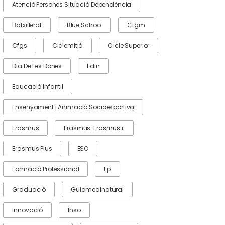
Atenció Persones Situació Dependència
Batxillerat
Blue School
Cfgm
Cfgs
Ciclemitjà
Cicle Superior
Dia De Les Dones
Edin
Educació Infantil
Ensenyament I Animació Socioesportiva
Erasmus
Erasmus. Erasmus+
Erasmus Plus
ESO
Formació Professional
Fp
Graduació
Guiamedinatural
Innovació
Inso