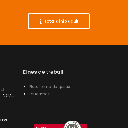
Tota la info aquí!
Eines de treball
Plataforma de gestió
el
Educamos
’t 2026
lusiu
mus+
t