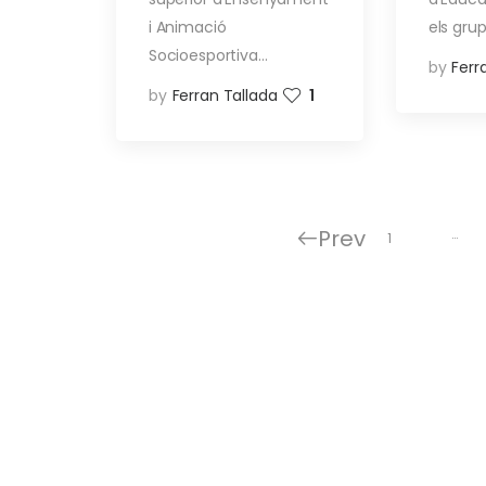
i Animació
els gru
Socioesportiva…
by
Ferr
by
Ferran Tallada
1
Prev
…
1