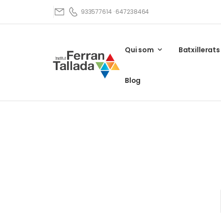
933577614 · 647238464
Qui som
Batxillerats
Blog