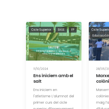
Cicle Superior
EASE
FP
Cicle Superi
Educació In
11/10/2024
28/05/2
Ens iniciem amb el
Marx
salt
colòn
Ens iniciem en
Marxem
l'atletisme L’alumnat del
colònies
primer curs del cicle
maig l’
superior d’Ensenyament
d’Educac