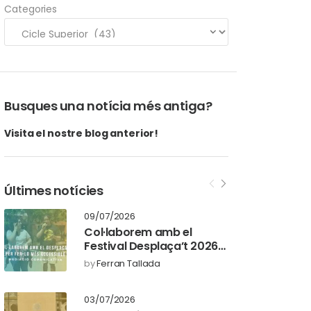
Categories
Busques una notícia més antiga?
Visita el nostre blog anterior!
Últimes notícies
09/07/2026
Col·laborem amb el
Festival Desplaça’t 2026
per fer-lo més inclusiu
by
Ferran Tallada
03/07/2026