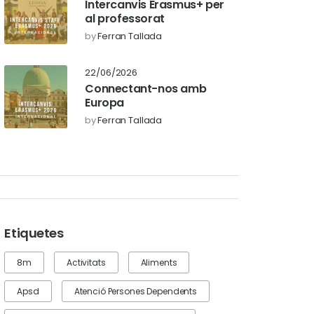
Intercanvis Erasmus+ per
al professorat
by
Ferran Tallada
22/06/2026
Connectant-nos amb
Europa
by
Ferran Tallada
Etiquetes
8m
Activitats
Aliments
Apsd
Atenció Persones Dependents