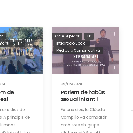
or
Cicle Superior
FP
fantil
FP
Integració Social
Mediació Comunicativa
024
09/05/2024
em de
Parlem de l’abús
ies!
sexual infantil
 uns dies de
Fa uns dies, la Clàudia
! A principis de
Campillo va compartir
alumnat
amb tots els grups
ió Infantil, tant
d’Integració Social i…